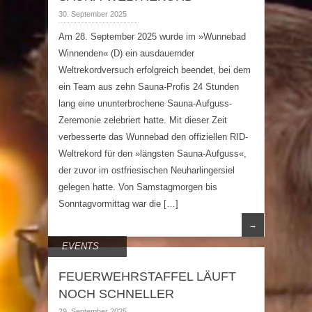
30. September 2025
Am 28. September 2025 wurde im »Wunnebad
Winnenden« (D) ein ausdauernder
Weltrekordversuch erfolgreich beendet, bei dem
ein Team aus zehn Sauna-Profis 24 Stunden
lang eine ununterbrochene Sauna-Aufguss-
Zeremonie zelebriert hatte. Mit dieser Zeit
verbesserte das Wunnebad den offiziellen RID-
Weltrekord für den »längsten Sauna-Aufguss«,
der zuvor im ostfriesischen Neuharlingersiel
gelegen hatte. Von Samstagmorgen bis
Sonntagvormittag war die […]
→
EVENTS
FEUERWEHRSTAFFEL LÄUFT
NOCH SCHNELLER
29. September 2025