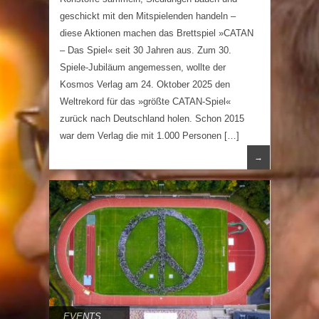
geschickt mit den Mitspielenden handeln –
diese Aktionen machen das Brettspiel »CATAN
– Das Spiel« seit 30 Jahren aus. Zum 30.
Spiele-Jubiläum angemessen, wollte der
Kosmos Verlag am 24. Oktober 2025 den
Weltrekord für das »größte CATAN-Spiel«
zurück nach Deutschland holen. Schon 2015
war dem Verlag die mit 1.000 Personen […]
→
EVENTS