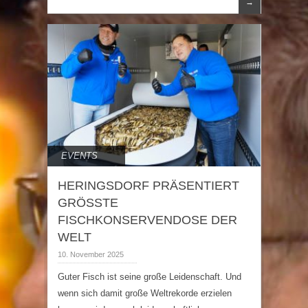
→
EVENTS
HERINGSDORF PRÄSENTIERT
GRÖSSTE
FISCHKONSERVENDOSE DER
WELT
10. November 2025
Guter Fisch ist seine große Leidenschaft. Und
wenn sich damit große Weltrekorde erzielen