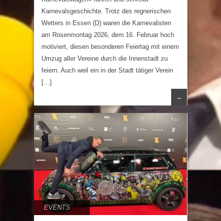
Karnevalsgeschichte. Trotz des regnerischen
Wetters in Essen (D) waren die Karnevalisten
am Rosenmontag 2026, dem 16. Februar hoch
motiviert, diesen besonderen Feiertag mit einem
Umzug aller Vereine durch die Innenstadt zu
feiern. Auch weil ein in der Stadt tätiger Verein
[…]
→
EVENTS