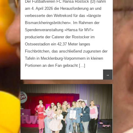
Der Fußballverein FC Hansa Rostock (D) nahm
am 4. April 2026 die Herausforderung an und
verbesserte den Weltrekord für das »längste
Bismarckheringsbrötchen«. Im Rahmen der
Spendenveranstaltung »Hansa für MV!«
produzierte der Caterer der Rostocker im
Ostseestadion ein 42,37 Meter langes
Fischbrötchen, das anschließend zugunsten der
Tafeln in Mecklenburg-Vorpommern in kleinen
Portionen an den Fan gebracht […]
→