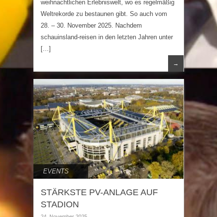
weihnachtlichen Erlebniswelt, wo es regelmäßig
Weltrekorde zu bestaunen gibt. So auch vom
28. – 30. November 2025. Nachdem
schauinsland-reisen in den letzten Jahren unter
[…]
→
EVENTS
STÄRKSTE PV-ANLAGE AUF
STADION
24. November 2025