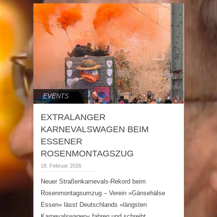
EVENTS
EXTRALANGER
KARNEVALSWAGEN BEIM
ESSENER
ROSENMONTAGSZUG
18. Februar 2026
Neuer Straßenkarnevals-Rekord beim
Rosenmontagsumzug – Verein »Gänsehälse
Essen« lässt Deutschlands »längsten
Karnevalswagen« fahren und schreibt