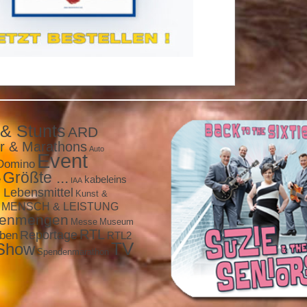
 & Stunts
ARD
r & Marathons
Auto
Event
Domino
Größte ...
e
kabeleins
IAA
 Lebensmittel
Kunst &
MENSCH & LEISTUNG
enmengen
Messe
Museum
RTL
eben
Reportage
RTL2
TV
Show
Spendenmarathon