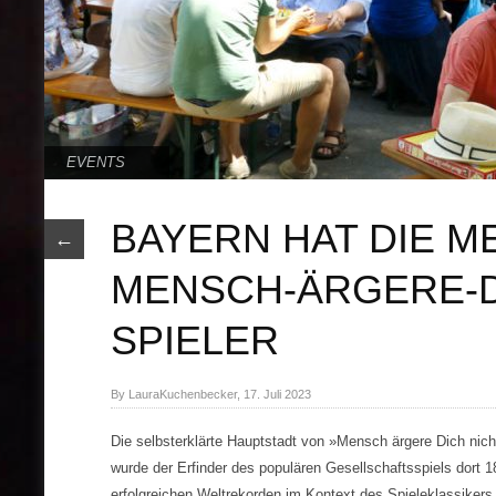
EVENTS
BAYERN HAT DIE M
←
MENSCH-ÄRGERE-D
SPIELER
By LauraKuchenbecker, 17. Juli 2023
Die selbsterklärte Hauptstadt von »Mensch ärgere Dich nicht
wurde der Erfinder des populären Gesellschaftsspiels dort 1
erfolgreichen Weltrekorden im Kontext des Spieleklassikers 