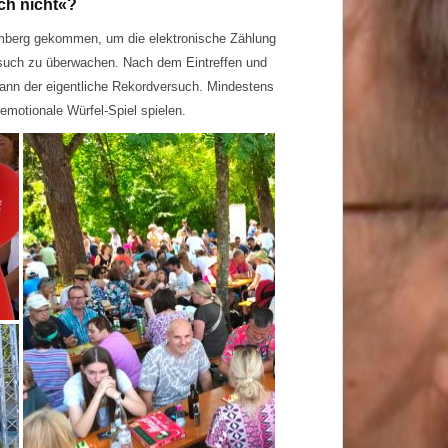
ch nicht«?
Amberg gekommen, um die elektronische Zählung
rsuch zu überwachen. Nach dem Eintreffen und
egann der eigentliche Rekordversuch. Mindestens
 emotionale Würfel-Spiel spielen.