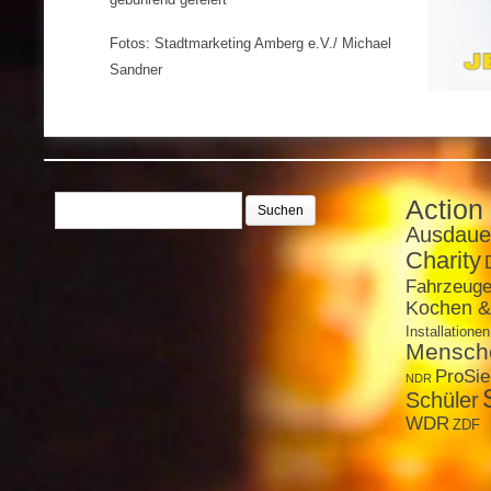
Fotos: Stadtmarketing Amberg e.V./ Michael
Sandner
Suchen
Action
nach:
Ausdaue
Charity
Fahrzeug
Kochen &
Installationen
Mensch
ProSi
NDR
Schüler
WDR
ZDF