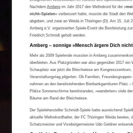
Nachdem
Amberg
im Jahr 2017 den Weltrekord für die »
mei
nicht‹-Spielen
« verbessert hatte, musste die Stadt den Wel
abgeben, und zwar an Weida in Thüringen (D). Am 15. Juli 
Amberg e.V. organisierten Spiele-Event die Bestleistung zur
Friedrich Schmidt geholt werden.
Amberg – sonnige »Mensch ärgere Dich nicht
Mehr als 2009 Spielende mussten in Amberg zusammenkom
überbieten. Aus Platzgründen war also gegenüber 2017 ein
Schauplatz war jetzt die Bleichwiese am Kongresszentrum,
Veranstaltungstag pilgerten. Ob Familien, Freundesgruppen
nahmen an den bereitstehenden Bierbankgarnituren Platz – b
Plätze Sonnenschirme bereitstanden, »wanderten« viele der
Bäume am Rand der Bleichwiese.
Der Spielehersteller Schmidt-Spiele hatte ausreichend Spielb
aktuelle Weltrekordhalter, der FC Thüringen Weida bewies, d
Schatzmeister und Vizebürgermeister Udo Geldner entsend