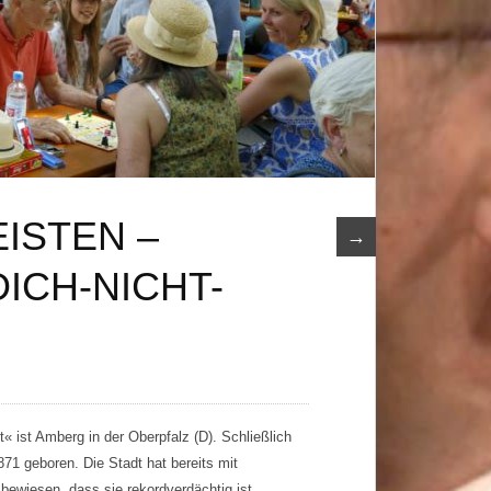
EISTEN –
→
ICH-NICHT-
« ist Amberg in der Oberpfalz (D). Schließlich
871 geboren. Die Stadt hat bereits mit
bewiesen, dass sie rekordverdächtig ist.