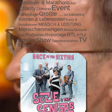
Ausdauer & Marathons
Auto
Event
Charity
Domino
Größte ...
Fahrzeuge
kabeleins
IAA
Kochen & Lebensmittel
Kunst &
MENSCH & LEISTUNG
Installationen
Menschenmengen
Messe
Museum
RTL
ProSieben
Reportage
RTL2
NDR
TV
Show
Schüler
Spendenmarathon
WDR
ZDF