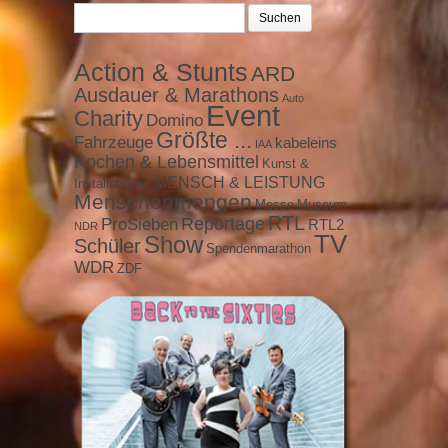
Suchen
nach:
Action & Stunts
ARD
Ausdauer & Marathons
Auto
Event
Charity
Domino
Größte ...
Fahrzeuge
kabeleins
IAA
Kochen & Lebensmittel
Kunst &
MENSCH & LEISTUNG
Installationen
Menschenmengen
Messe
Museum
RTL
ProSieben
Reportage
RTL2
NDR
TV
Show
Schüler
Spendenmarathon
WDR
ZDF