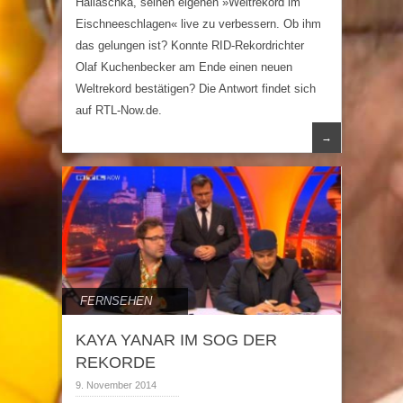
Hallaschka, seinen eigenen »Weltrekord im
Eischneeschlagen« live zu verbessern. Ob ihm
das gelungen ist? Konnte RID-Rekordrichter
Olaf Kuchenbecker am Ende einen neuen
Weltrekord bestätigen? Die Antwort findet sich
auf RTL-Now.de.
→
FERNSEHEN
KAYA YANAR IM SOG DER
REKORDE
9. November 2014