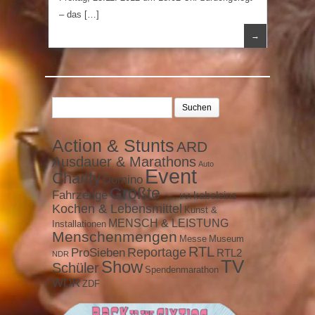
– das […]
→
Suchen
nach:
Action & Stunts
ARD
Ausdauer & Marathons
Auto
Event
Charity
Domino
Größte ...
Fahrzeuge
kabeleins
IAA
Kochen & Lebensmittel
Kunst &
MENSCH & LEISTUNG
Installationen
Menschenmengen
Messe
Museum
RTL
ProSieben
Reportage
RTL2
NDR
TV
Show
Schüler
Spendenmarathon
WDR
ZDF