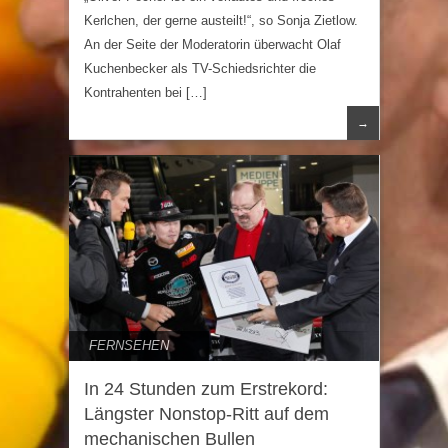
Kerlchen, der gerne austeilt!“, so Sonja Zietlow.
An der Seite der Moderatorin überwacht Olaf
Kuchenbecker als TV-Schiedsrichter die
Kontrahenten bei […]
→
FERNSEHEN
In 24 Stunden zum Erstrekord:
Längster Nonstop-Ritt auf dem
mechanischen Bullen