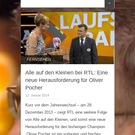
→
FERNSEHEN
Alle auf den Kleinen bei RTL: Eine
neue Herausforderung für Oliver
Pocher
12. Januar 2014
Kurz vor dem Jahreswechsel – am 28.
Dezember 2013 – zeigt RTL eine weitere Folge
von Alle auf den Kleinen, und somit eine neue
Herausforderung für den bisherigen Champion.
„Oliver Pocher ist ein vorlautes und freches