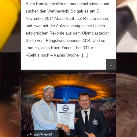
Auch Komiker wollen es manchmal wissen und
suchen den Wettbewerb! So gab es am 7.
November 2014 Mario Barth auf RTL zu sehen,
und zwar mit der Aufzeichnung seiner beiden
erfolgreichen Rekorde aus dem Olympiastadion
Berlin vom Pfingstwochenende 2014. Und so
kam es, dass Kaya Yanar – bei RTL mit
»Geht’s noch – Kayas Woche« […]
→
FERNSEHEN