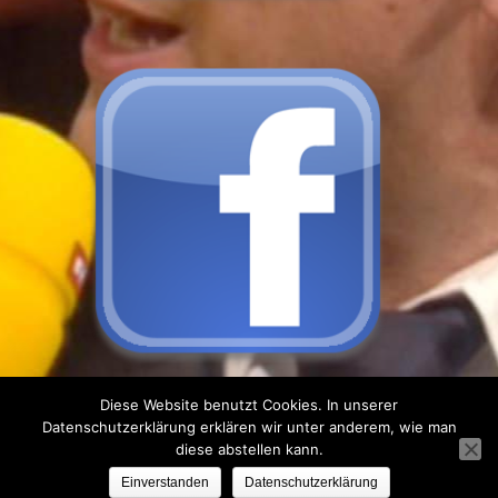
Diese Website benutzt Cookies. In unserer
Datenschutzerklärung erklären wir unter anderem, wie man
Pinbin Theme by
Color Awesomeness
| Copyright 2026
diese abstellen kann.
Olaf Kuchenbecker, Hamburg | TV-Schiedsrichter &
Einverstanden
Datenschutzerklärung
Rekord-Experte | Powered by
WordPress