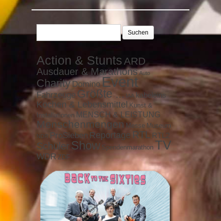
Suchen
nach:
Action & Stunts
ARD
Ausdauer & Marathons
Auto
Event
Charity
Domino
Größte ...
Fahrzeuge
kabeleins
IAA
Kochen & Lebensmittel
Kunst &
MENSCH & LEISTUNG
Installationen
Menschenmengen
Messe
Museum
RTL
ProSieben
Reportage
RTL2
NDR
TV
Show
Schüler
Spendenmarathon
WDR
ZDF