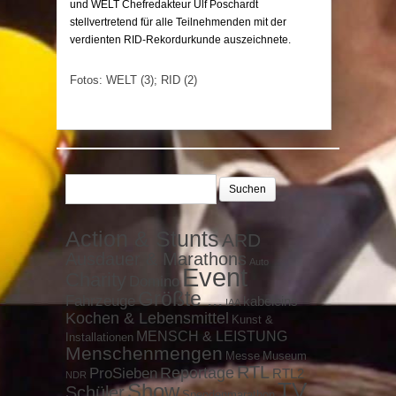
und WELT Chefredakteur Ulf Poschardt
stellvertretend für alle Teilnehmenden mit der
verdienten RID-Rekordurkunde auszeichnete.
Fotos: WELT (3); RID (2)
Suchen
nach:
Action & Stunts
ARD
Ausdauer & Marathons
Auto
Event
Charity
Domino
Größte ...
Fahrzeuge
kabeleins
IAA
Kochen & Lebensmittel
Kunst &
MENSCH & LEISTUNG
Installationen
Menschenmengen
Messe
Museum
RTL
ProSieben
Reportage
RTL2
NDR
TV
Show
Schüler
Spendenmarathon