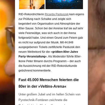
RID-Rekordrichterin
Ricarda Pastuszek
kam eigens
zur Prüfung nach Schalke und zeigte sich
begeistert von Organisation und Atmosphäre der
80er-Sause. Schon bei der Anreise traf sie auf sehr
viele Feierwütige, was sich auch in der Arena
fortgesetzt habe. Und einen Grund zum Feiern gab
es nicht nur aufgrund der Musik. Mit 44.848
ausgegebenen Tickets zertifizierte Pastuzek den
neuen Weltrekord für die »
größten 80er-Jahre
Party-Veranstaltung
«. Als Moderator führte 80er-
Ikone Peter Illmann durchs Programm – der auch
die Auszeichnung mit der RID-Rekordurkunde
gebührend kommentierte.
Fast 45.000 Menschen feierten die
80er in der »Veltins-Arena«
Unter großem Jubel und im hellen Schein von
Pyrotechnik-Fontänen zeichnete die