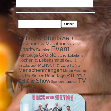
Suchen
nach:
Action & Stunts
ARD
Ausdauer & Marathons
Auto
Event
Charity
Domino
Größte ...
Fahrzeuge
kabeleins
IAA
Kochen & Lebensmittel
Kunst &
MENSCH & LEISTUNG
Installationen
Menschenmengen
Messe
Museum
RTL
ProSieben
Reportage
RTL2
NDR
TV
Show
Schüler
Spendenmarathon
WDR
ZDF