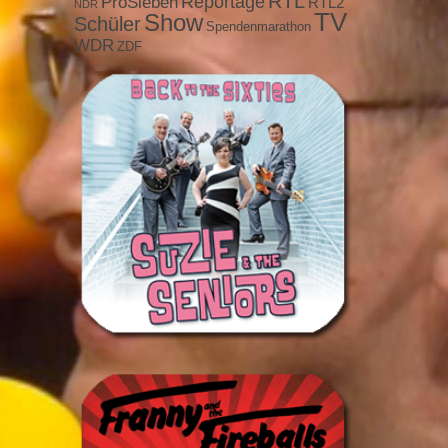
RTL
ProSieben
Reportage
RTL2
NDR
TV
Show
Schüler
Spendenmarathon
WDR
ZDF