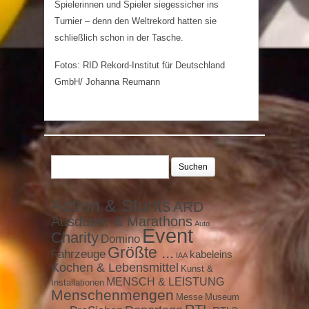
Spielerinnen und Spieler siegessicher ins
Turnier – denn den Weltrekord hatten sie
schließlich schon in der Tasche.
Fotos: RID Rekord-Institut für Deutschland
GmbH/ Johanna Reumann
Suchen
nach:
Action & Stunts
ARD
Ausdauer & Marathons
Auto
Event
Charity
Domino
Größte ...
Fahrzeuge
kabeleins
IAA
Kochen & Lebensmittel
Kunst &
MENSCH & LEISTUNG
Installationen
Menschenmengen
Messe
Museum