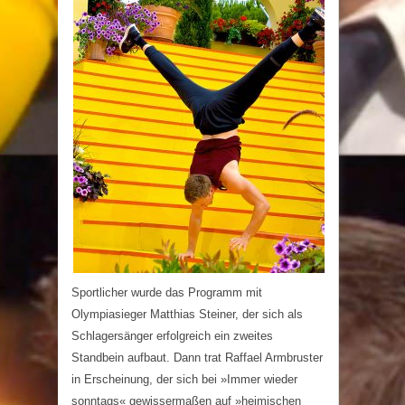
Sportlicher wurde das Programm mit
Olympiasieger Matthias Steiner, der sich als
Schlagersänger erfolgreich ein zweites
Standbein aufbaut. Dann trat Raffael Armbruster
in Erscheinung, der sich bei
»Immer wieder
sonntags«
gewissermaßen auf »heimischen