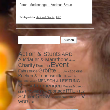
Fotos:
Mediensegel – Andreas Braun
Schlagwörter:
Action & Stunts
,
ARD
Suchen
nach:
Action & Stunts
ARD
Ausdauer & Marathons
Auto
Event
Charity
Domino
Größte ...
Fahrzeuge
kabeleins
IAA
Kochen & Lebensmittel
Kunst &
MENSCH & LEISTUNG
Installationen
Menschenmengen
Messe
Museum
RTL
ProSieben
Reportage
RTL2
NDR
TV
Show
Schüler
Spendenmarathon
WDR
ZDF