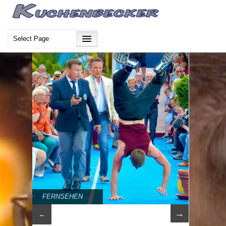
FERNSEHEN
→
←