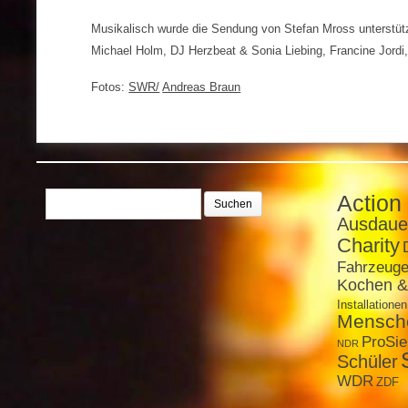
Musikalisch wurde die Sendung von Stefan Mross unterstütz
Michael Holm, DJ Herzbeat & Sonia Liebing, Francine Jordi
Fotos:
SWR/
Andreas Braun
Suchen
Action
nach:
Ausdaue
Charity
Fahrzeug
Kochen &
Installationen
Mensch
ProSi
NDR
Schüler
WDR
ZDF