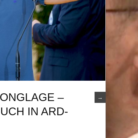
JONGLAGE –
→
CH IN ARD-