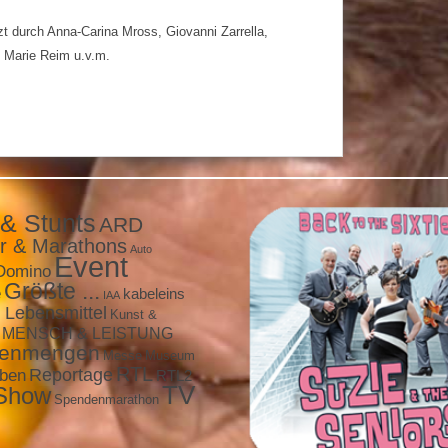
t durch Anna-Carina Mross, Giovanni Zarrella,
, Marie Reim u.v.m.
 & Stunts
ARD
r & Marathons
Auto
Event
Domino
Größte ...
e
kabeleins
IAA
 Lebensmittel
Kunst &
MENSCH & LEISTUNG
enmengen
Messe
Museum
RTL
eben
Reportage
RTL2
TV
Show
Spendenmarathon