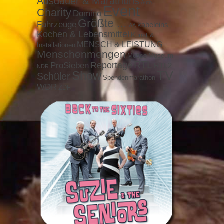
Ausdauer & Marathons
Auto
Event
Charity
Domino
Größte ...
Fahrzeuge
kabeleins
IAA
Kochen & Lebensmittel
Kunst &
MENSCH & LEISTUNG
Installationen
Menschenmengen
Messe
Museum
RTL
ProSieben
Reportage
RTL2
NDR
TV
Show
Schüler
Spendenmarathon
WDR
ZDF