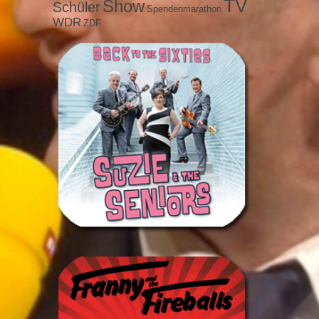
TV
Show
Schüler
Spendenmarathon
WDR
ZDF