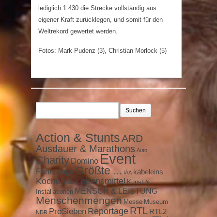
lediglich 1.430 die Strecke vollständig aus
eigener Kraft zurücklegen, und somit für den
Weltrekord gewertet werden.
Fotos: Mark Pudenz (3), Christian Morlock (5)
Suchen
nach:
Action & Stunts
ARD
Ausdauer & Marathons
Auto
Event
Charity
Domino
Größte ...
Fahrzeuge
kabeleins
IAA
Kochen & Lebensmittel
Kunst &
MENSCH & LEISTUNG
Installationen
Menschenmengen
Messe
Museum
RTL
ProSieben
Reportage
RTL2
NDR