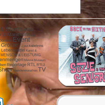
 & Stunts
ARD
r & Marathons
Auto
Event
Domino
Größte ...
e
kabeleins
IAA
 Lebensmittel
Kunst &
MENSCH & LEISTUNG
enmengen
Messe
Museum
RTL
eben
Reportage
RTL2
TV
Show
Spendenmarathon