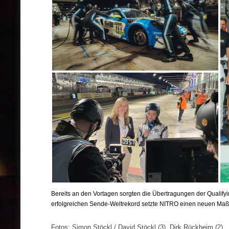
Bereits an den Vortagen sorgten die Übertragungen der Qualifyi
erfolgreichen Sende-Weltrekord setzte NITRO einen neuen Maßst
Fotos: Simon Stöckl / David Stöckl (3), Dirk Rückheim (2)