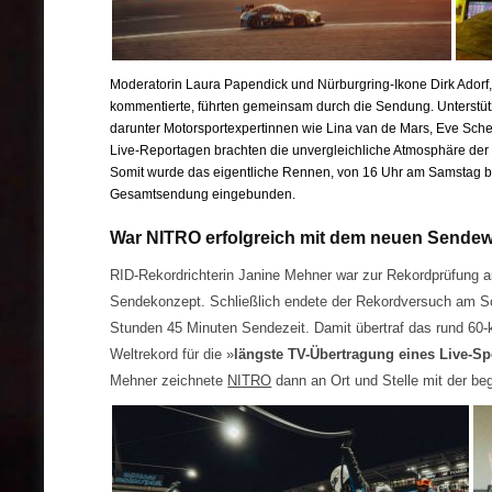
Moderatorin Laura Papendick und Nürburgring-Ikone Dirk Adorf
kommentierte, führten gemeinsam durch die Sendung. Unterstüt
darunter Motorsportexpertinnen wie Lina van de Mars, Eve Schee
Live-Reportagen brachten die unvergleichliche Atmosphäre der
Somit wurde das eigentliche Rennen, von 16 Uhr am Samstag bi
Gesamtsendung eingebunden.
War NITRO erfolgreich mit dem neuen Sendew
RID-Rekordrichterin Janine Mehner war zur Rekordprüfung 
Sendekonzept. Schließlich endete der Rekordversuch am So
Stunden 45 Minuten Sendezeit. Damit übertraf das rund 60-
Weltrekord für die »
längste TV-Übertragung eines Live-Sp
Mehner zeichnete
NITRO
dann an Ort und Stelle mit der b