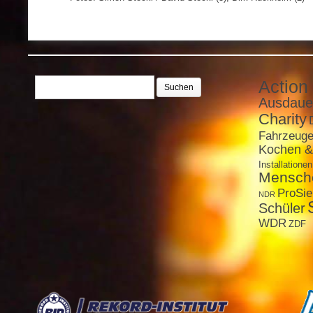
Suchen
Action
nach:
Ausdaue
Charity
Fahrzeug
Kochen &
Installationen
Mensch
ProSi
NDR
Schüler
WDR
ZDF