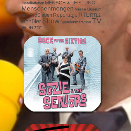
MENSCH & LEISTUNG
Installationen
Menschenmengen
Messe
Museum
RTL
ProSieben
Reportage
RTL2
NDR
TV
Show
Schüler
Spendenmarathon
WDR
ZDF