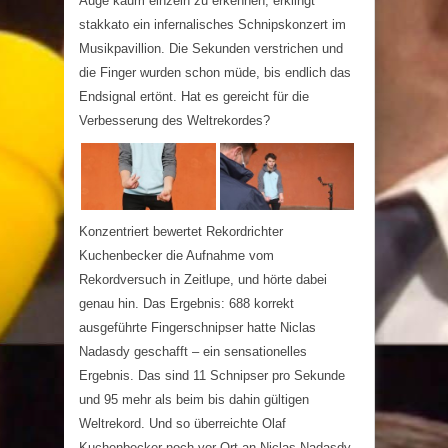
Auge kaum einzeln zu erkennen, erklingt
stakkato ein infernalisches Schnipskonzert im
Musikpavillion. Die Sekunden verstrichen und
die Finger wurden schon müde, bis endlich das
Endsignal ertönt. Hat es gereicht für die
Verbesserung des Weltrekordes?
Konzentriert bewertet Rekordrichter
Kuchenbecker die Aufnahme vom
Rekordversuch in Zeitlupe, und hörte dabei
genau hin. Das Ergebnis: 688 korrekt
ausgeführte Fingerschnipser hatte Niclas
Nadasdy geschafft – ein sensationelles
Ergebnis. Das sind 11 Schnipser pro Sekunde
und 95 mehr als beim bis dahin gültigen
Weltrekord. Und so überreichte Olaf
Kuchenbecker noch vor Ort an Niclas Nadasdy