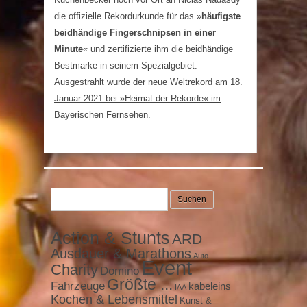
die offizielle Rekordurkunde für das »
häufigste
beidhändige Fingerschnipsen in einer
Minute
« und zertifizierte ihm die beidhändige
Bestmarke in seinem Spezialgebiet.
Ausgestrahlt wurde der neue Weltrekord am 18.
Januar 2021 bei »Heimat der Rekorde« im
Bayerischen Fernsehen
.
Suchen
nach:
Action & Stunts
ARD
Ausdauer & Marathons
Auto
Event
Charity
Domino
Größte ...
Fahrzeuge
kabeleins
IAA
Kochen & Lebensmittel
Kunst &